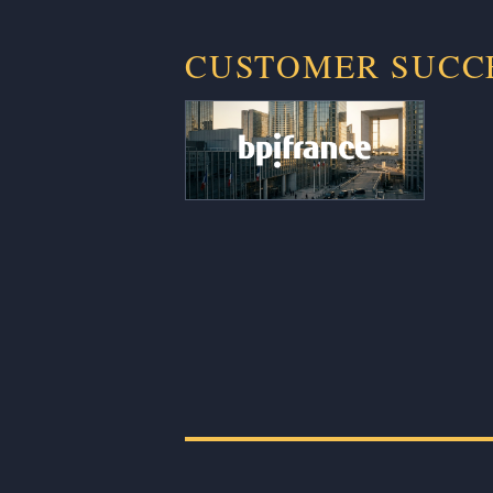
CUSTOMER SUCC
250 dossiers par an désormais
traités en moins de 48 h au lieu de
plusieurs semaines, et ~19 jours
économisés par trimestre et par
analyste, soit 1,2 ETP repositionné
sur de l’analyse stratégique plutôt
que sur la collecte de données.