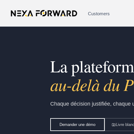
Aller au contenu
Customers
La platefor
gouvernée pa
Chaque décision justifiée, chaque u
Demander une démo
Livre blan