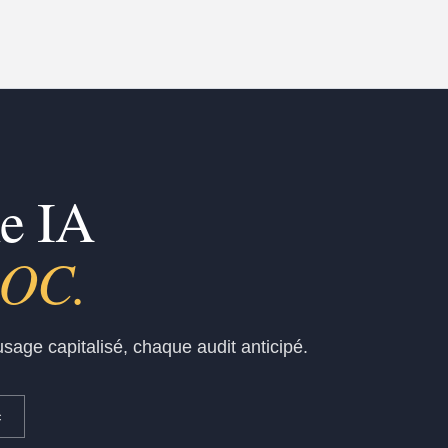
me IA
r vos experts.
sage capitalisé, chaque audit anticipé.
c