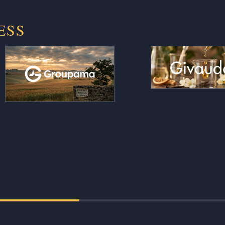
ESS
Le contrôle de gestion produit ses
Des millions d’a
commentaires chiffrés
lus et objecti
automatiquement, et les rapports
création en fine
de la fonction actuarielle sortent en
l’intuition pou
heures au lieu de semaines de
lecture se
rédaction manuelle, fiabilisés et
mesurable et défe
auditables d’un exercice à l’autre.