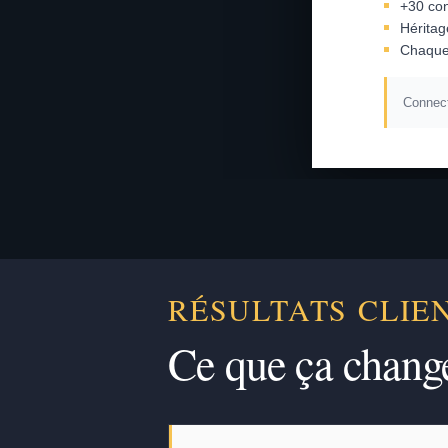
+30 con
Héritag
Chaque
Connect
RÉSULTATS CLIE
Ce que ça chang