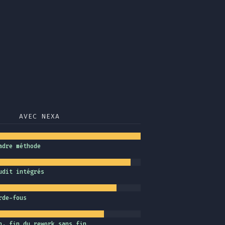
AVEC NEXA
adre méthode
udit intégrés
rde-fous
n, fin du rework sans fin