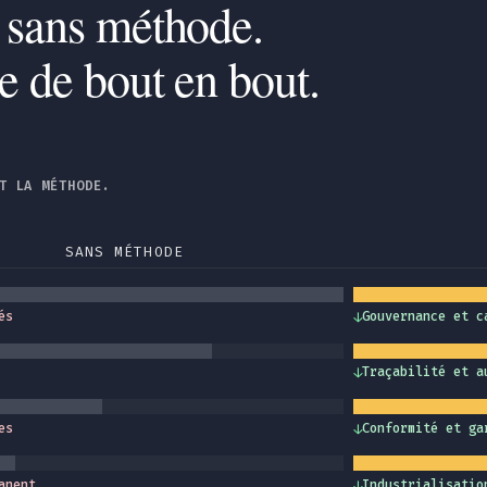
 sans méthode.
se de bout en bout.
T LA MÉTHODE.
SANS MÉTHODE
és
↓
Gouvernance et c
↓
Traçabilité et a
es
↓
Conformité et ga
anent
↓
Industrialisatio