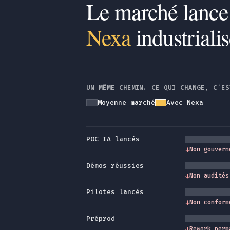
Le marché lance
Nexa
industriali
UN MÊME CHEMIN. CE QUI CHANGE, C’ES
Moyenne marché
Avec Nexa
POC IA lancés
↓
Non gouvern
Démos réussies
↓
Non audités
Pilotes lancés
↓
Non conform
Préprod
↓
Rework perm