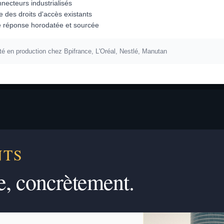
necteurs industrialisés
e des droits d'accès existants
 réponse horodatée et sourcée
é en production chez Bpifrance, L'Oréal, Nestlé, Manutan
NTS
e, concrètement.