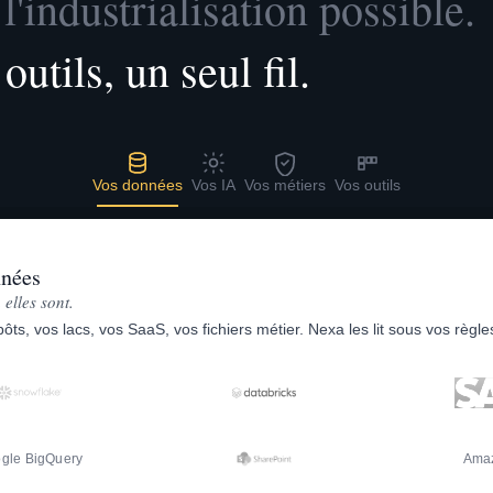
l'industrialisation possible.
utils, un seul fil.
Vos données
Vos IA
Vos métiers
Vos outils
nnées
 elles sont.
ôts, vos lacs, vos SaaS, vos fichiers métier. Nexa les lit sous vos règle
gle BigQuery
Ama