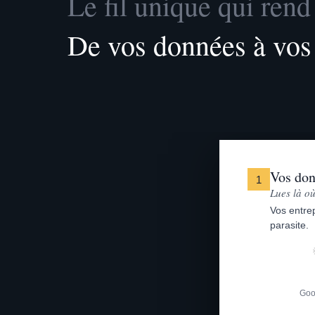
Le fil unique qui rend 
De vos données à vos o
Vos do
1
Lues là où
Vos entrep
parasite.
Goo