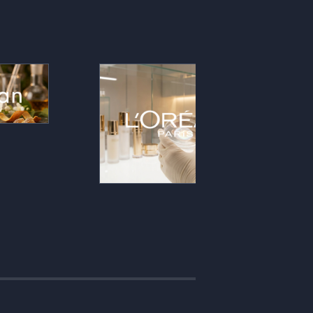
vis consommateurs
Les retours consommateurs,
vés à l’échelle : la
texture, parfum, ressenti, sont lus à
 fragrance sort de
l’échelle et transformés en signaux
r s’appuyer sur une
exploitables : l’innovation produit et
nsorielle sourcée,
les décisions marketing s’appuient
ndable devant les
sur une lecture sensorielle
marques clientes.
objectivée plutôt que sur l’intuition.