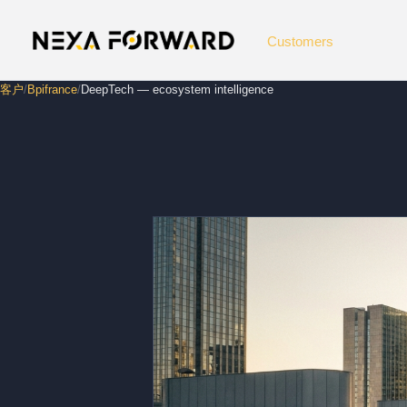
跳到主要内容
Customers
客户
/
Bpifrance
/
DeepTech — ecosystem intelligence