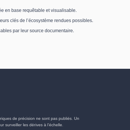
e en base requêtable et visualisable.
teurs clés de l’écosystème rendues possibles.
fiables par leur source documentaire.
iques de précision ne sont pas publiés. Un
 surveiller les dérives à l’échelle.