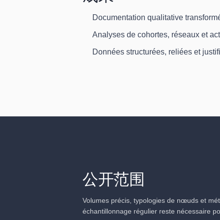
Documentation qualitative transformé
Analyses de cohortes, réseaux et ac
Données structurées, reliées et justi
公开范围
Volumes précis, typologies de nœuds et métr
échantillonnage régulier reste nécessaire pour