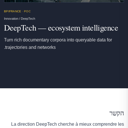
BPIFRANCE
· POC
Innovation / DeepTech
DeepTech — ecosystem intelligence
Turn rich documentary corpora into queryable data for
trajectories and networks.
הקשר
La direction DeepTech cherche à mieux comprendre les