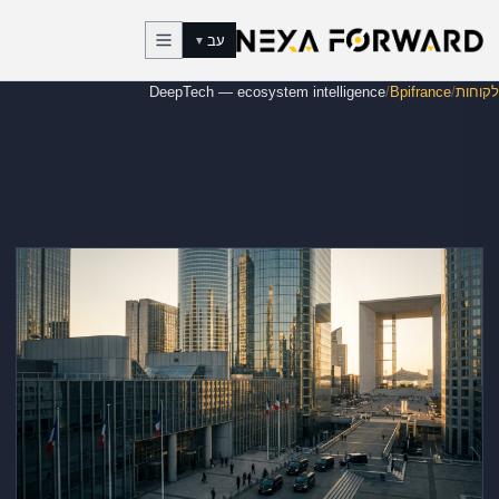
לג לתוכן
עב
▼
לקוחות
/
Bpifrance
/
DeepTech — ecosystem intelligence