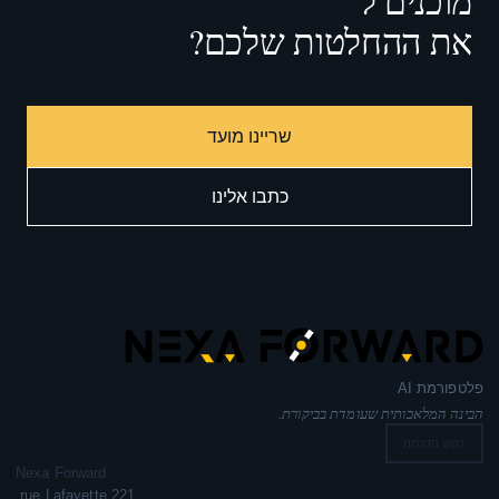
מוכנים ל־
לעקוב
את ההחלטות שלכם?
שריינו מועד
כתבו אלינו
פלטפורמת AI
הבינה המלאכותית שעומדת בביקורת.
בקש הדגמה
Nexa Forward
221 rue Lafayette,