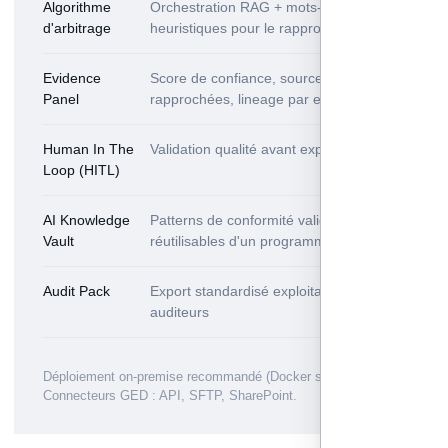
Algorithme
Orchestration RAG + mots-clés +
d'arbitrage
heuristiques pour le rapprochement
Evidence
Score de confiance, sources
Panel
rapprochées, lineage par exigence
Human In The
Validation qualité avant export
Loop (HITL)
AI Knowledge
Patterns de conformité validés,
Vault
réutilisables d'un programme à l'autre
Audit Pack
Export standardisé exploitable par les
auditeurs
Déploiement on-premise recommandé (Docker sur VM).
Connecteurs GED : API, SFTP, SharePoint.