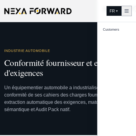
Aller au contenu
FR
▼
Customers
INDUSTRIE AUTOMOBILE
Conformité fournisseur et extraction
d'exigences
Un équipementier automobile a industrialisé l'analyse de
conformité de ses cahiers des charges fournisseurs, avec
extraction automatique des exigences, matching
sémantique et Audit Pack natif.