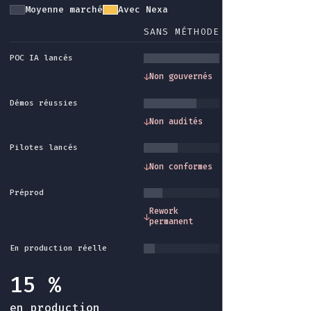
Moyenne marché
Avec Nexa
SANS MÉTHODE
AVEC NEXA
POC IA lancés
Gouvernance et
↓
Non gouvernés
↓
cadre méthode
Démos réussies
Traçabilité et
↓
Non audités
↓
audit intégrés
Pilotes lancés
Conformité et
↓
Non conformes
↓
garde-fous
Préprod
Industrialisatio
Rework
↓
↓
fin du rework sa
permanent
fin
En production réelle
15 %
en production