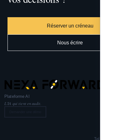
Réserver un créneau
Nous écrire
Plateforme AI
L'IA qui tient en audit.
Demander une démo
Nexa Forward
221 rue Lafayette,
75010 PARIS
Tel: +33 6 99 02 72 50