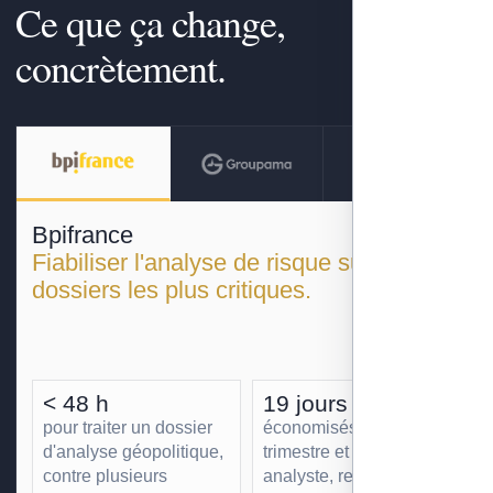
Ce que ça change,
concrètement.
Bpifrance
Fiabiliser l'analyse de risque sur les
dossiers les plus critiques.
< 48 h
19 jours
pour traiter un dossier
économisés par
d'analyse géopolitique,
trimestre et par
contre plusieurs
analyste, redéployés