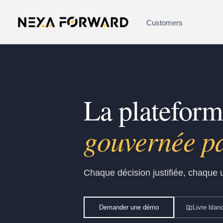
Aller au contenu
Customers
La platefor
gouvernée pa
Chaque décision justifiée, chaque u
Demander une démo
Livre blan