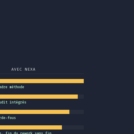
AVEC NEXA
adre méthode
udit intégrés
rde-fous
n, fin du rework sans fin