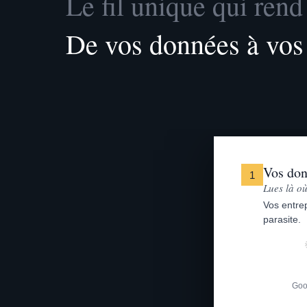
Le fil unique qui rend 
De vos données à vos o
Vos do
1
Lues là où
Vos entrep
parasite.
Goo