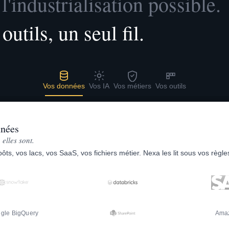
l'industrialisation possible.
utils, un seul fil.
Vos données
Vos IA
Vos métiers
Vos outils
nnées
 elles sont.
ôts, vos lacs, vos SaaS, vos fichiers métier. Nexa les lit sous vos règle
gle BigQuery
Ama