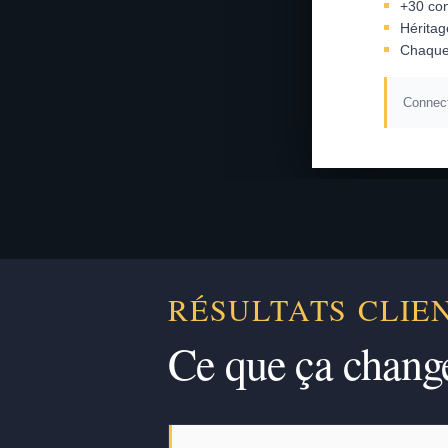
+30 con
Héritag
Chaque
Connect
RÉSULTATS CLIE
Ce que ça chang