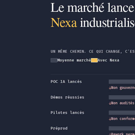
Le marché lance
Nexa
industriali
UN MÊME CHEMIN. CE QUI CHANGE, C’ES
Moyenne marché
Avec Nexa
POC IA lancés
↓
Non gouvern
Démos réussies
↓
Non audités
Pilotes lancés
↓
Non conform
Préprod
↓
Rework perm