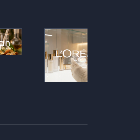
vis consommateurs
Les retours consommateurs,
vés à l’échelle : la
texture, parfum, ressenti, sont lus à
 fragrance sort de
l’échelle et transformés en signaux
r s’appuyer sur une
exploitables : l’innovation produit et
nsorielle sourcée,
les décisions marketing s’appuient
ndable devant les
sur une lecture sensorielle
marques clientes.
objectivée plutôt que sur l’intuition.