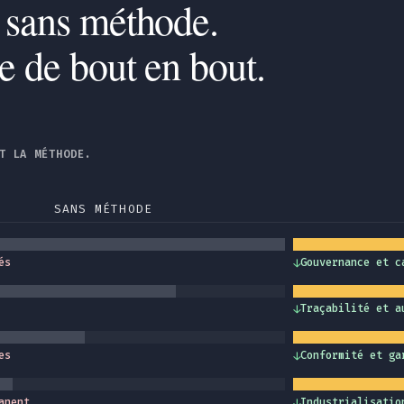
 sans méthode.
se de bout en bout.
T LA MÉTHODE.
SANS MÉTHODE
és
↓
Gouvernance et c
↓
Traçabilité et a
es
↓
Conformité et ga
anent
↓
Industrialisatio