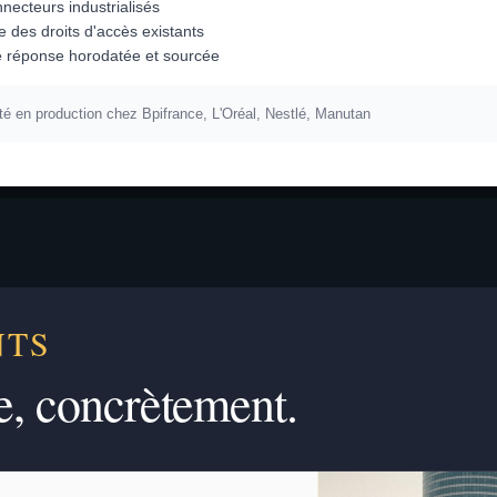
necteurs industrialisés
e des droits d'accès existants
 réponse horodatée et sourcée
é en production chez Bpifrance, L'Oréal, Nestlé, Manutan
NTS
e, concrètement.