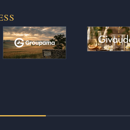
ESS
Le contrôle de gestion produit ses
Des millions d’a
commentaires chiffrés
lus et objecti
automatiquement, et les rapports
création en fine
de la fonction actuarielle sortent en
l’intuition pou
heures au lieu de semaines de
lecture se
rédaction manuelle, fiabilisés et
mesurable et défe
auditables d’un exercice à l’autre.