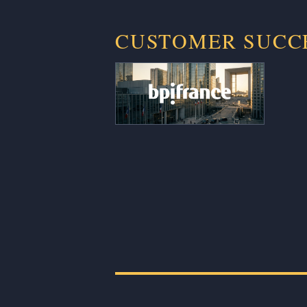
CUSTOMER SUCC
250 dossiers par an désormais
traités en moins de 48 h au lieu de
plusieurs semaines, et ~19 jours
économisés par trimestre et par
analyste, soit 1,2 ETP repositionné
sur de l’analyse stratégique plutôt
que sur la collecte de données.