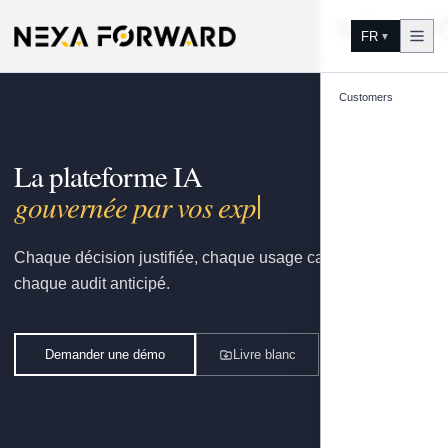
Aller au contenu
FR
▼
Customers
La plateforme IA
gouvernée par vos experts.
Chaque décision justifiée, chaque usage capitalisé,
chaque audit anticipé.
Demander une démo
Livre blanc