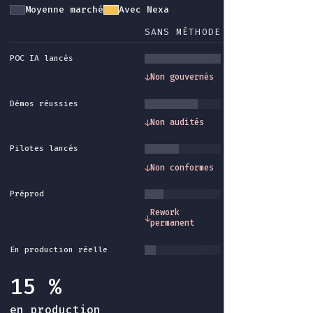
Moyenne marché
Avec Nexa
SANS MÉTHODE
AVEC NEXA
POC IA lancés
Gouvernance et
↓
Non gouvernés
↓
cadre méthode
Démos réussies
Traçabilité et
↓
Non audités
↓
audit intégrés
Pilotes lancés
Conformité et
↓
Non conformes
↓
garde-fous
Préprod
Industrialisatio
Rework
↓
↓
fin du rework sa
permanent
fin
En production réelle
15 %
en production