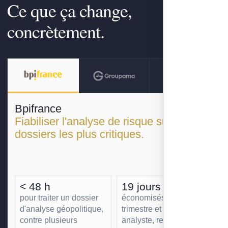
Ce que ça change,
concrètement.
Bpifrance
Fiabiliser l'analyse de risque sur les
dossiers les plus critiques.
< 48 h
19 jours
pour traiter un dossier
économisés par
d'analyse géopolitique,
trimestre et par
contre plusieurs
analyste, redéployés