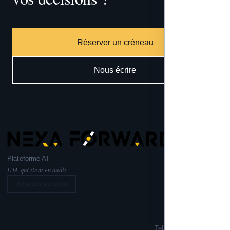
Réserver un créneau
Nous écrire
Plateforme AI
L'IA qui tient en audit.
Demander une démo
Nexa Forward
221 rue Lafayette,
75010 PARIS
Tel: +33 6 99 02 72 50