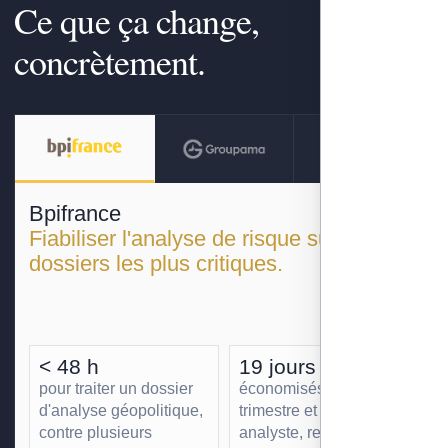
Ce que ça change,
concrètement.
Bpifrance
Fiabiliser l'analyse de risque sur les
dossiers les plus critiques.
< 48 h
19 jours
pour traiter un dossier
économisés par
d'analyse géopolitique,
trimestre et par
contre plusieurs
analyste, redéployés