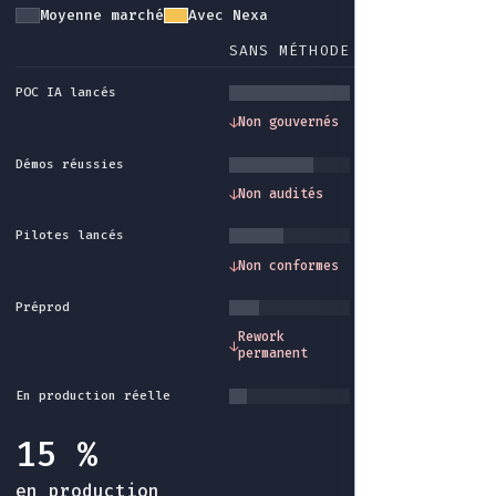
Moyenne marché
Avec Nexa
SANS MÉTHODE
AVEC NEXA
POC IA lancés
Gouvernance et
↓
Non gouvernés
↓
cadre méthode
Démos réussies
Traçabilité et
↓
Non audités
↓
audit intégrés
Pilotes lancés
Conformité et
↓
Non conformes
↓
garde-fous
Préprod
Industrialisatio
Rework
↓
↓
fin du rework sa
permanent
fin
En production réelle
15 %
en production