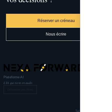
Réserver un créneau
Nous écrire
Plateforme AI
L'IA qui tient en audit.
Demander une démo
Nexa Forward
221 rue Lafayette,
75010 PARIS
Tel: +33 6 99 02 72 50