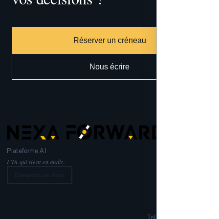
Réserver un créneau
Nous écrire
Plateforme AI
L'IA qui tient en audit.
Demander une démo
Nexa Forward
221 rue Lafayette,
75010 PARIS
Tel: +33 6 99 02 72 50