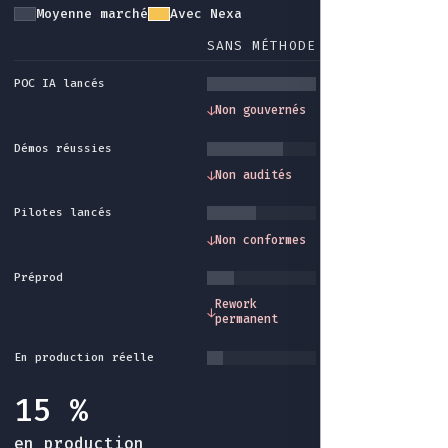
Moyenne marché
Avec Nexa
SANS MÉTHODE
AVEC NEXA
POC IA lancés
Gouvernance et
↓
Non gouvernés
↓
cadre méthode
Démos réussies
Traçabilité et
↓
Non audités
↓
audit intégrés
Pilotes lancés
Conformité et
↓
Non conformes
↓
garde-fous
Préprod
Industrialisatio
Rework
↓
↓
fin du rework sa
permanent
fin
En production réelle
15 %
en production