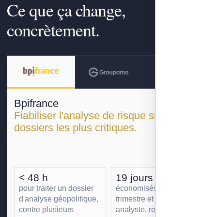
Ce que ça change,
concrètement.
Bpifrance
Fiabiliser l'analyse de risque sur les
dossiers les plus critiques.
< 48 h
19 jours
pour traiter un dossier
économisés par
d'analyse géopolitique,
trimestre et par
contre plusieurs
analyste, redéployés