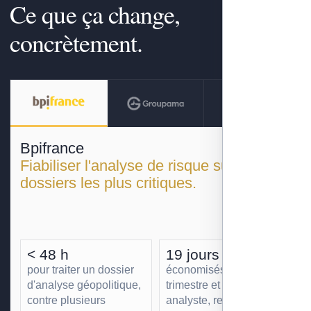
Ce que ça change,
concrètement.
Bpifrance
Fiabiliser l'analyse de risque sur les
dossiers les plus critiques.
< 48 h
19 jours
pour traiter un dossier
économisés par
d'analyse géopolitique,
trimestre et par
contre plusieurs
analyste, redéployés