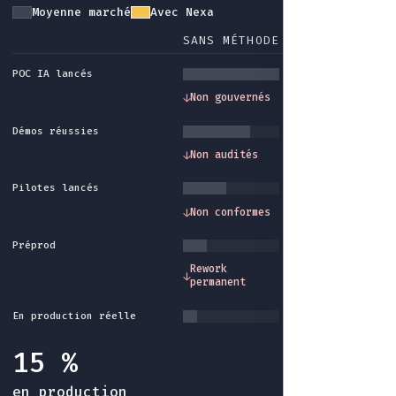
Moyenne marché
Avec Nexa
SANS MÉTHODE
AVEC NEXA
POC IA lancés
Gouvernance et
↓
Non gouvernés
↓
cadre méthode
Démos réussies
Traçabilité et
↓
Non audités
↓
audit intégrés
Pilotes lancés
Conformité et
↓
Non conformes
↓
garde-fous
Préprod
Industrialisatio
Rework
↓
↓
fin du rework sa
permanent
fin
En production réelle
15 %
en production