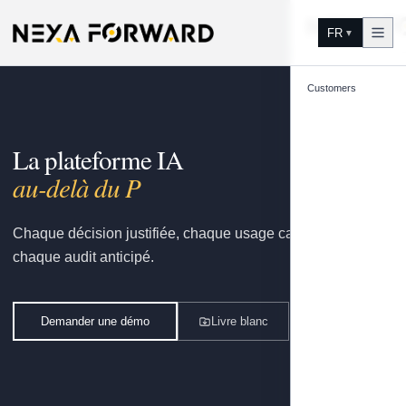
Aller au contenu
FR
▼
Customers
La plateforme IA
gouvernée par
Chaque décision justifiée, chaque usage capitalisé,
chaque audit anticipé.
Demander une démo
Livre blanc