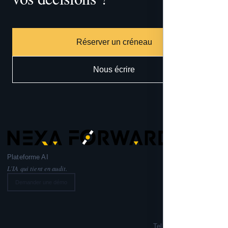
Réserver un créneau
Nous écrire
Plateforme AI
L'IA qui tient en audit.
Demander une démo
Nexa Forward
221 rue Lafayette,
75010 PARIS
Tel: +33 6 99 02 72 50