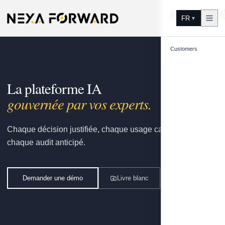
Aller au contenu
FR
▼
Customers
La plateforme IA
gouvernée par vos experts.
Chaque décision justifiée, chaque usage capitalisé,
chaque audit anticipé.
Demander une démo
Livre blanc