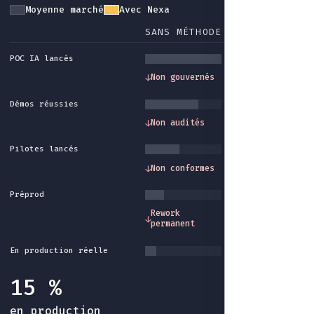
Moyenne marché
Avec Nexa
SANS MÉTHODE
AVEC NEXA
POC IA lancés
Gouvernance et
↓
Non gouvernés
↓
cadre méthode
Démos réussies
Traçabilité et
↓
Non audités
↓
audit intégrés
Pilotes lancés
Conformité et
↓
Non conformes
↓
garde-fous
Préprod
Industrialisatio
Rework
↓
↓
fin du rework sa
permanent
fin
En production réelle
15 %
en production