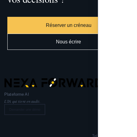
gouverner
Réserver un créneau
Nous écrire
Plateforme AI
L'IA qui tient en audit.
Demander une démo
Nexa Forward
221 rue Lafayette,
75010 PARIS
Tel: +33 6 99 02 72 50