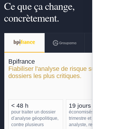
Ce que ça change,
concrètement.
Bpifrance
Fiabiliser l'analyse de risque sur les
dossiers les plus critiques.
< 48 h
19 jours
pour traiter un dossier
économisés par
d'analyse géopolitique,
trimestre et par
contre plusieurs
analyste, redéployés