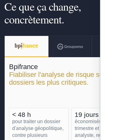
Ce que ça change,
concrètement.
Bpifrance
Fiabiliser l'analyse de risque sur les
dossiers les plus critiques.
< 48 h
19 jours
pour traiter un dossier
économisés par
d'analyse géopolitique,
trimestre et par
contre plusieurs
analyste, redéployés