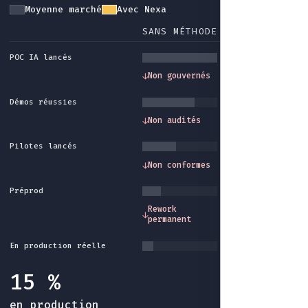
Moyenne marché
Avec Nexa
SANS MÉTHODE
AVEC NEXA
POC IA lancés
Gouvernance et
↓
Non gouvernés
↓
cadre méthode
Démos réussies
Traçabilité et
↓
Non audités
↓
audit intégrés
Pilotes lancés
Conformité et
↓
Non conformes
↓
garde-fous
Préprod
Industrialisatio
Rework
↓
↓
fin du rework sa
permanent
fin
En production réelle
15 %
en production