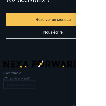
Réserver un créneau
Nous écrire
Plateforme AI
L'IA qui tient en audit.
Demander une démo
Nexa Forward
221 rue Lafayette,
75010 PARIS
Tel: +33 6 99 02 72 50