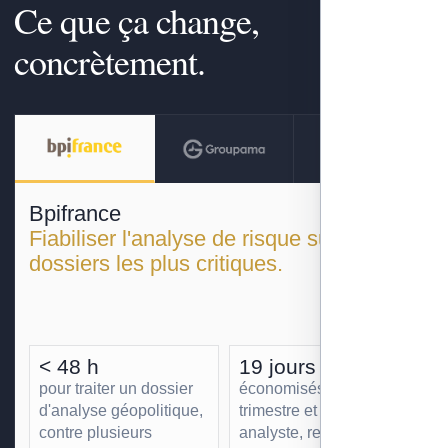
Ce que ça change,
concrètement.
Bpifrance
Fiabiliser l'analyse de risque sur les
dossiers les plus critiques.
< 48 h
19 jours
pour traiter un dossier
économisés par
d'analyse géopolitique,
trimestre et par
contre plusieurs
analyste, redéployés