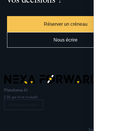
Réserver un créneau
Nous écrire
Plateforme AI
L'IA qui tient en audit.
Demander une démo
Nexa Forward
221 rue Lafayette,
75010 PARIS
Tel: +33 6 99 02 72 50