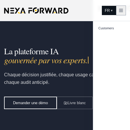
Aller au contenu
FR
▼
Customers
La plateforme IA
gouvernée par vos experts.
Chaque décision justifiée, chaque usage capitalisé,
chaque audit anticipé.
Demander une démo
Livre blanc