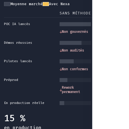
Moyenne marché
Avec Nexa
SANS MÉTHODE
AVEC NEXA
POC IA lancés
Gouvernance et
↓
Non gouvernés
↓
cadre méthode
Démos réussies
Traçabilité et
↓
Non audités
↓
audit intégrés
Pilotes lancés
Conformité et
↓
Non conformes
↓
garde-fous
Préprod
Industrialisatio
Rework
↓
↓
fin du rework sa
permanent
fin
En production réelle
15 %
en production