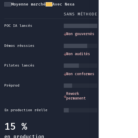
Moyenne marché
Avec Nexa
SANS MÉTHODE
AVEC NEXA
POC IA lancés
Gouvernance et
↓
Non gouvernés
↓
cadre méthode
Démos réussies
Traçabilité et
↓
Non audités
↓
audit intégrés
Pilotes lancés
Conformité et
↓
Non conformes
↓
garde-fous
Préprod
Industrialisatio
Rework
↓
↓
fin du rework sa
permanent
fin
En production réelle
15 %
en production