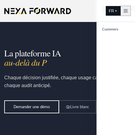
Aller au contenu
FR
▼
Customers
La plateforme IA
gouvernée par vo
Chaque décision justifiée, chaque usage capitalisé,
chaque audit anticipé.
Demander une démo
Livre blanc