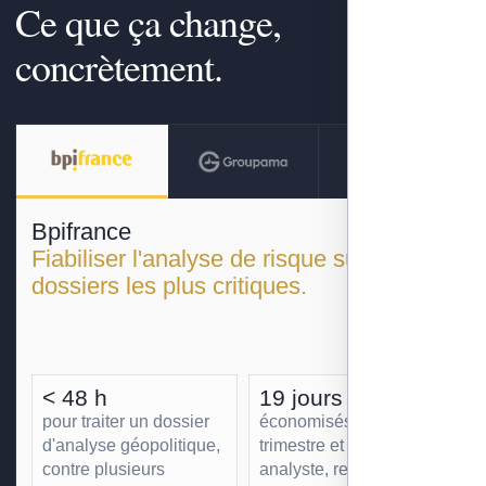
Ce que ça change,
concrètement.
Bpifrance
Fiabiliser l'analyse de risque sur les
dossiers les plus critiques.
< 48 h
19 jours
pour traiter un dossier
économisés par
d'analyse géopolitique,
trimestre et par
contre plusieurs
analyste, redéployés