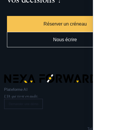
Réserver un créneau
Nous écrire
Plateforme AI
L'IA qui tient en audit.
Demander une démo
Nexa Forward
221 rue Lafayette,
75010 PARIS
Tel: +33 6 99 02 72 50