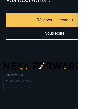
Réserver un créneau
Nous écrire
Plateforme AI
L'IA qui tient en audit.
Demander une démo
Nexa Forward
221 rue Lafayette,
75010 PARIS
Tel: +33 6 99 02 72 50