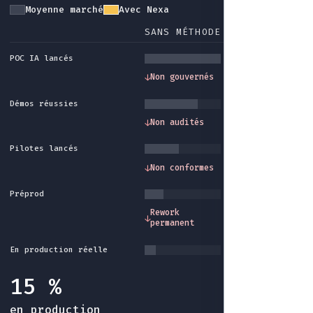
Moyenne marché
Avec Nexa
SANS MÉTHODE
AVEC NEXA
POC IA lancés
Gouvernance et
↓
Non gouvernés
↓
cadre méthode
Démos réussies
Traçabilité et
↓
Non audités
↓
audit intégrés
Pilotes lancés
Conformité et
↓
Non conformes
↓
garde-fous
Préprod
Industrialisatio
Rework
↓
↓
fin du rework sa
permanent
fin
En production réelle
15 %
en production