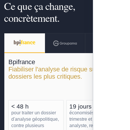
Ce que ça change,
concrètement.
Bpifrance
Fiabiliser l'analyse de risque sur les
dossiers les plus critiques.
< 48 h
19 jours
pour traiter un dossier
économisés par
d'analyse géopolitique,
trimestre et par
contre plusieurs
analyste, redéployés