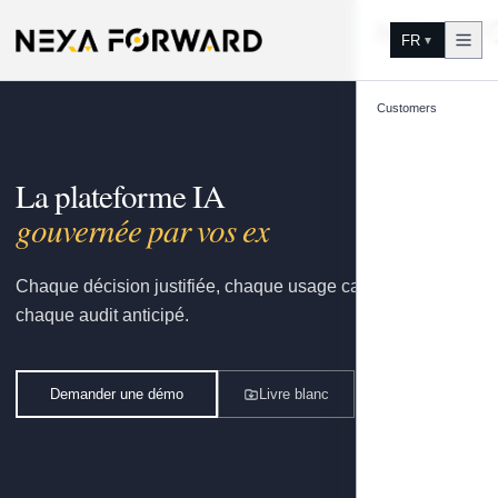
Aller au contenu
FR
▼
Customers
La plateforme IA
gouvernée par vos experts.
Chaque décision justifiée, chaque usage capitalisé,
chaque audit anticipé.
Demander une démo
Livre blanc