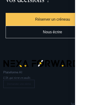
Réserver un créneau
Nous écrire
Plateforme AI
L'IA qui tient en audit.
Demander une démo
Nexa Forward
221 rue Lafayette,
75010 PARIS
Tel: +33 6 99 02 72 50