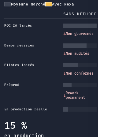
Moyenne marché
Avec Nexa
SANS MÉTHODE
AVEC NEXA
POC IA lancés
Gouvernance et
↓
Non gouvernés
↓
cadre méthode
Démos réussies
Traçabilité et
↓
Non audités
↓
audit intégrés
Pilotes lancés
Conformité et
↓
Non conformes
↓
garde-fous
Préprod
Industrialisatio
Rework
↓
↓
fin du rework sa
permanent
fin
En production réelle
15 %
en production