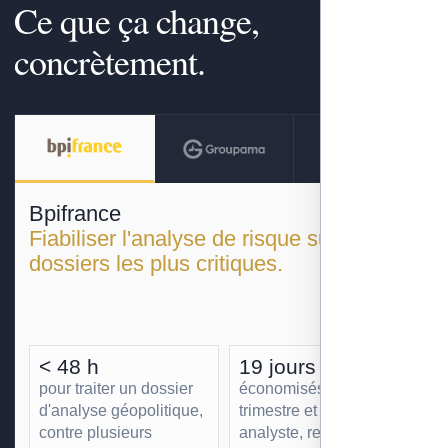
Ce que ça change,
concrètement.
Bpifrance
Fiabiliser l'analyse de risque sur les
dossiers les plus critiques.
< 48 h
19 jours
pour traiter un dossier
économisés par
d'analyse géopolitique,
trimestre et par
contre plusieurs
analyste, redéployés