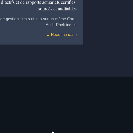
actifs et de rapports actuariels certifiés,
sourcés et auditables.
 de gestion : trois rituels sur un même Core,
Audit Pack inclus.
Read the case →