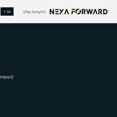
לג לתוכן
עב
הלקוחות שלנו
▼
impact).