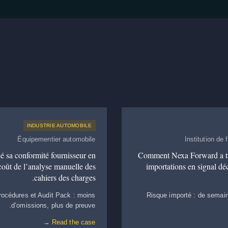
INDUSTRIE AUTOMOBILE
Équipementier automobile
Institution de
 sa conformité fournisseur en
Comment Nexa Forward a tr
coût de l’analyse manuelle des
importations en signal d
cahiers des charges.
rocédures et Audit Pack : moins
Risque importé : de semai
d’omissions, plus de preuve.
Read the case →