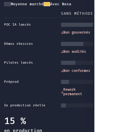
Moyenne marché
Avec Nexa
SANS MÉTHODE
AVEC NEXA
POC IA lancés
Gouvernance et
↓
Non gouvernés
↓
cadre méthode
Démos réussies
Traçabilité et
↓
Non audités
↓
audit intégrés
Pilotes lancés
Conformité et
↓
Non conformes
↓
garde-fous
Préprod
Industrialisatio
Rework
↓
↓
fin du rework sa
permanent
fin
En production réelle
15 %
en production