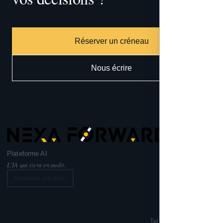
Réserver un créneau
Nous écrire
Plateforme AI
L'IA qui tient en audit.
Demander une démo
Nexa Forward
221 rue Lafayette,
75010 PARIS
Tel: +33 6 99 02 72 50