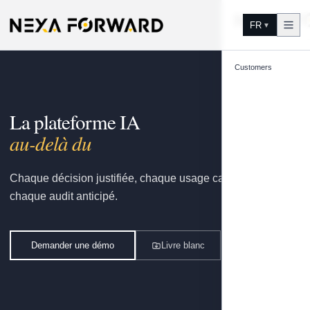
Aller au contenu
FR
▼
Customers
La plateforme IA
gouvernée par vos
Chaque décision justifiée, chaque usage capitalisé,
chaque audit anticipé.
Demander une démo
Livre blanc