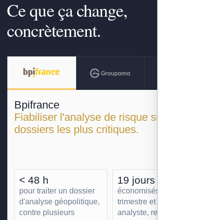
Ce que ça change,
concrètement.
Bpifrance
Fiabiliser l'analyse de risque sur les
dossiers les plus critiques.
< 48 h
19 jours
pour traiter un dossier
économisés par
d'analyse géopolitique,
trimestre et par
contre plusieurs
analyste, redéployés