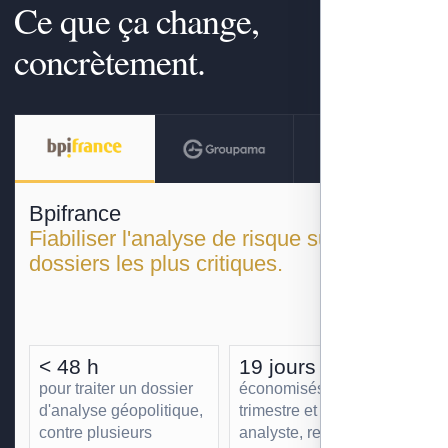
Ce que ça change,
concrètement.
Bpifrance
Fiabiliser l'analyse de risque sur les
dossiers les plus critiques.
< 48 h
19 jours
pour traiter un dossier
économisés par
d'analyse géopolitique,
trimestre et par
contre plusieurs
analyste, redéployés