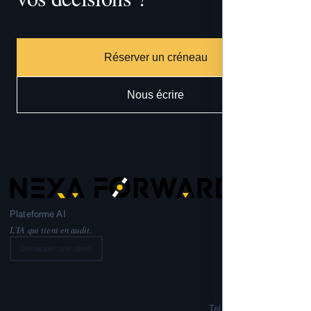
Réserver un créneau
Nous écrire
Plateforme AI
L'IA qui tient en audit.
Demander une démo
Nexa Forward
221 rue Lafayette,
75010 PARIS
Tel: +33 6 99 02 72 50