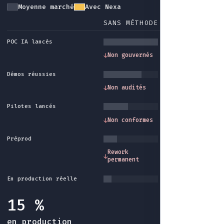
Moyenne marché
Avec Nexa
SANS MÉTHODE
AVEC NEXA
POC IA lancés
Gouvernance et
↓
Non gouvernés
↓
cadre méthode
Démos réussies
Traçabilité et
↓
Non audités
↓
audit intégrés
Pilotes lancés
Conformité et
↓
Non conformes
↓
garde-fous
Préprod
Industrialisatio
Rework
↓
↓
fin du rework sa
permanent
fin
En production réelle
15 %
en production