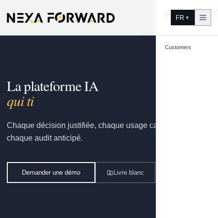
Aller au contenu
FR
▼
Customers
La plateforme IA
au-delà du POC.
Chaque décision justifiée, chaque usage capitalisé,
chaque audit anticipé.
Demander une démo
Livre blanc