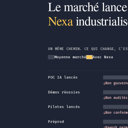
Le marché lance
Nexa
industriali
UN MÊME CHEMIN. CE QUI CHANGE, C’ES
Moyenne marché
Avec Nexa
POC IA lancés
↓
Non gouvern
Démos réussies
↓
Non audités
Pilotes lancés
↓
Non conform
Préprod
↓
Rework perm