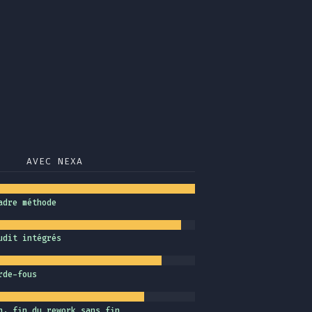
AVEC NEXA
adre méthode
udit intégrés
rde-fous
n, fin du rework sans fin