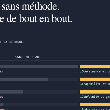
 sans méthode.
se de bout en bout.
T LA MÉTHODE.
SANS MÉTHODE
és
↓
Gouvernance et c
↓
Traçabilité et a
es
↓
Conformité et ga
anent
↓
Industrialisatio