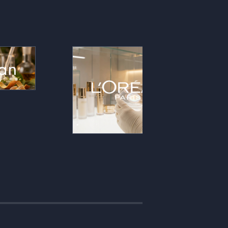
vis consommateurs
Les retours consommateurs,
vés à l’échelle : la
texture, parfum, ressenti, sont lus à
 fragrance sort de
l’échelle et transformés en signaux
r s’appuyer sur une
exploitables : l’innovation produit et
nsorielle sourcée,
les décisions marketing s’appuient
ndable devant les
sur une lecture sensorielle
marques clientes.
objectivée plutôt que sur l’intuition.