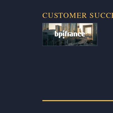
CUSTOMER SUCC
250 dossiers par an désormais
traités en moins de 48 h au lieu de
plusieurs semaines, et ~19 jours
économisés par trimestre et par
analyste, soit 1,2 ETP repositionné
sur de l’analyse stratégique plutôt
que sur la collecte de données.