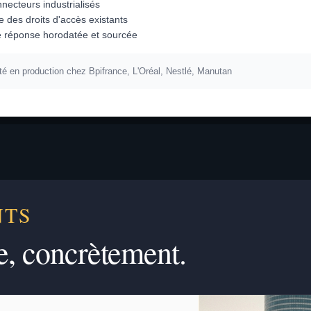
necteurs industrialisés
e des droits d'accès existants
 réponse horodatée et sourcée
é en production chez Bpifrance, L'Oréal, Nestlé, Manutan
NTS
e, concrètement.