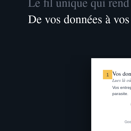
Le fil unique qui rend 
De vos données à vos o
Vos do
1
Lues là où
Vos entrep
parasite.
Goo