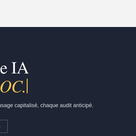
me IA
r vos expe
sage capitalisé, chaque audit anticipé.
c