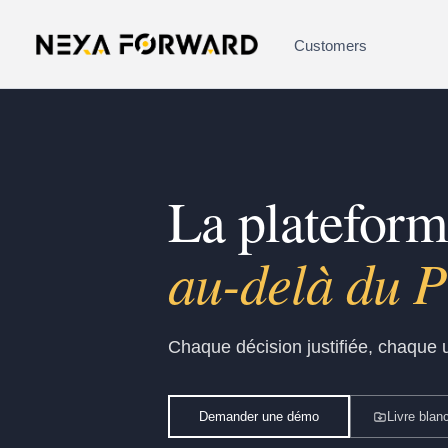
Aller au contenu
Customers
La platefor
gouvernée pa
Chaque décision justifiée, chaque u
Demander une démo
Livre blan