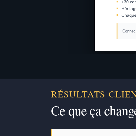
+30 con
Héritag
Chaque
Connect
RÉSULTATS CLIE
Ce que ça chang