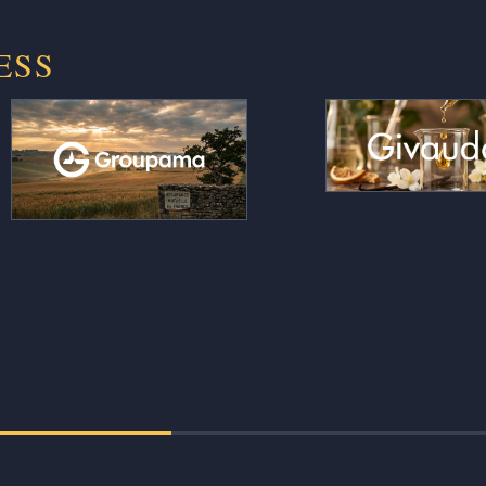
ESS
Le contrôle de gestion produit ses
Des millions d’a
commentaires chiffrés
lus et objecti
automatiquement, et les rapports
création en fine
de la fonction actuarielle sortent en
l’intuition pou
heures au lieu de semaines de
lecture se
rédaction manuelle, fiabilisés et
mesurable et défe
auditables d’un exercice à l’autre.