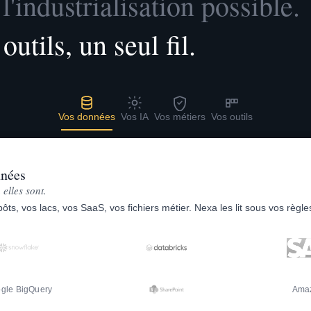
l'industrialisation possible.
utils, un seul fil.
Vos données
Vos IA
Vos métiers
Vos outils
nnées
 elles sont.
ôts, vos lacs, vos SaaS, vos fichiers métier. Nexa les lit sous vos règle
gle BigQuery
Ama